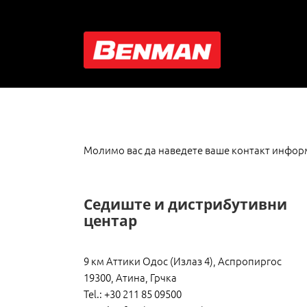
Skip
to
Упити
content
Молимо вас да наведете ваше контакт информа
Седиште и дистрибутивни
центар
9 км Аттики Одос (Излаз 4), Аспропиргос
19300, Атина, Грчка
Tel.: +30 211 85 09500