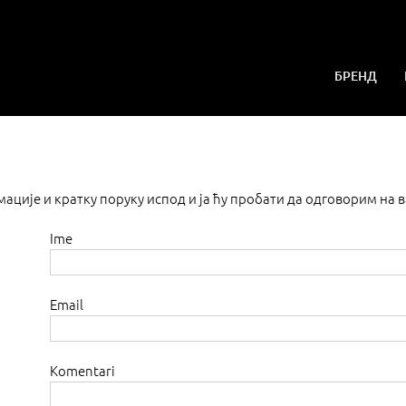
БРЕНД
ције и кратку поруку испод и ја ћу пробати да одговорим на в
Ime
Email
Komentari