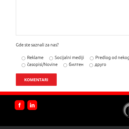
Gde ste saznali za nas?
Reklame
Socijalni mediji
Predlog od neko
časopisi/Novine
билтен
друго