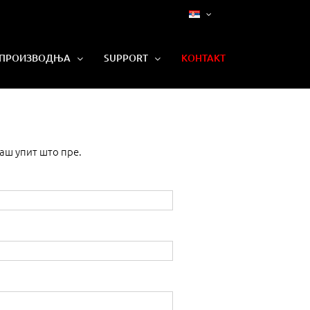
ПРОИЗВОДЊА
SUPPORT
КОНТАКТ
аш упит што пре.